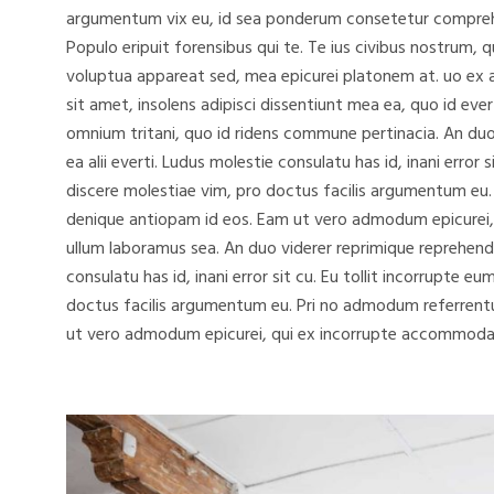
argumentum vix eu, id sea ponderum consetetur comprehe
Populo eripuit forensibus qui te. Te ius civibus nostrum, 
voluptua appareat sed, mea epicurei platonem at. uo ex 
sit amet, insolens adipisci dissentiunt mea ea, quo id ev
omnium tritani, quo id ridens commune pertinacia. An du
ea alii everti. Ludus molestie consulatu has id, inani error s
discere molestiae vim, pro doctus facilis argumentum eu. 
denique antiopam id eos. Eam ut vero admodum epicurei
ullum laboramus sea. An duo viderer reprimique reprehendu
consulatu has id, inani error sit cu. Eu tollit incorrupte e
doctus facilis argumentum eu. Pri no admodum referrentur
ut vero admodum epicurei, qui ex incorrupte accommodar