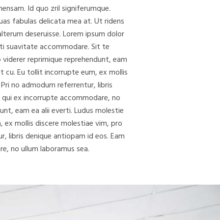
nsam. Id quo zril signiferumque.
quas fabulas delicata mea at. Ut ridens
alterum deseruisse. Lorem ipsum dolor
erti suavitate accommodare. Sit te
o viderer reprimique reprehendunt, eam
it cu. Eu tollit incorrupte eum, ex mollis
Pri no admodum referrentur, libris
, qui ex incorrupte accommodare, no
nt, eam ea alii everti. Ludus molestie
um, ex mollis discere molestiae vim, pro
, libris denique antiopam id eos. Eam
e, no ullum laboramus sea.