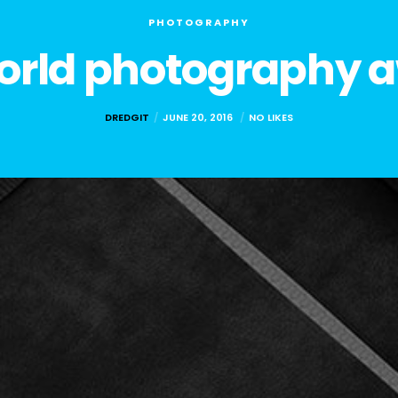
PHOTOGRAPHY
orld photography 
DREDGIT
JUNE 20, 2016
NO LIKES