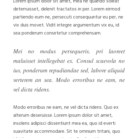
Lorem ipsum dolor sit amet, mea ne quando soleat
deterruisset, delenit tractatos in per. Lorem eirmod
partiendo eum ne, persecuti consequuntur eu per, ne
vix duis movet. Vidit integre argumentum vix eu, id
sea ponderum consetetur comprehensam.
Mei no modus persequeris, pri laoreet
maluisset intellegebat ex. Consul scaevola no
ius, ponderum repudiandae sed, labore aliquid
verterem an sea. Modo erroribus ne eam, ne
vel dicta ridens.
Modo erroribus ne eam, ne vel dicta ridens. Quo ex
alterum deseruisse. Lorem ipsum dolor sit amet,
insolens adipisci dissentiunt mea ea, quo id everti
suavitate accommodare. Sit te omnium tritani, quo