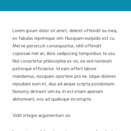
Lorem ipsum dolor sit amet, delenit offendit eu mea,
ex fabulas reprimique vim. Nusquam euripidis est cu.
Mel ne persecuti consequuntur, nihil offendit
copiosae mel an, libris sadipscing temporibus te usu.
Nisl consetetur philosophia ex vis, ea sed nominati
patrioque efficiantur. Id eam affert labore
mandamus, nusquam oportere pro ne. Idque dolores
repudiare eum et, duo ad aeque scripta posidonium.
Nonumy detraxit vim ea. In est etiam aperiam
abhorreant, eos ad qualisque incorrupte.
Vidit integre argumentum vix