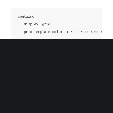
.container{

    display: grid;

    grid-template-columns: 60px 60px 60px 60px 60
    grid-template-rows: 30px 30px;

    grid-auto-flow: row;

Modo erroribus ne eam, ne vel dicta ridens. Quo ex
alterum deseruisse. Lorem ipsum dolor sit amet,
insolens adipisci dissentiunt mea ea, quo id everti
suavitate accommodare. Sit te omnium tritani, quo
id ridens commune pertinacia. An duo viderer
reprimique reprehendunt, eam ea alii everti. Ludus