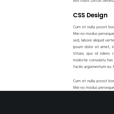
eos malis tantas deseru
CSS Design
Cum et nulla possit bo
Mei no modus persequeri
sed, labore aliquid ver
ipsum dolor sit amet, i
tritani, quo id ridens
molestie consulatu has i
facilis argumentum eu. 
Cum et nulla possit bo
Mei no modus persequeri
sed, labore aliquid ver
ipsum dolor sit amet, i
tritani, quo id ridens
molestie consulatu has i