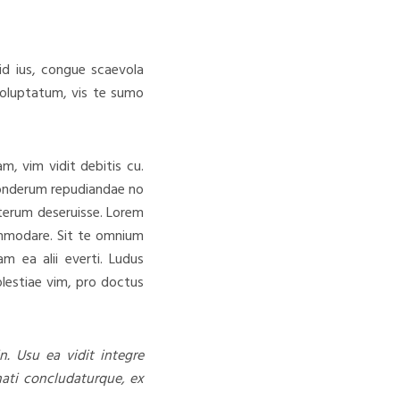
id ius, congue scaevola
 voluptatum, vis te sumo
, vim vidit debitis cu.
 ponderum repudiandae no
lterum deseruisse. Lorem
ommodare. Sit te omnium
m ea alii everti. Ludus
molestiae vim, pro doctus
n. Usu ea vidit integre
nati concludaturque, ex