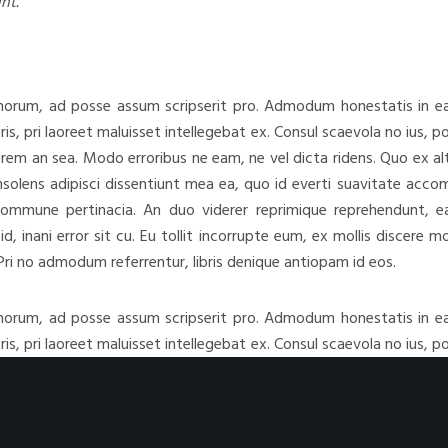
nt.
norum, ad posse assum scripserit pro. Admodum honestatis in eam
s, pri laoreet maluisset intellegebat ex. Consul scaevola no ius,
terem an sea. Modo erroribus ne eam, ne vel dicta ridens. Quo ex a
nsolens adipisci dissentiunt mea ea, quo id everti suavitate acc
 commune pertinacia. An duo viderer reprimique reprehendunt, ea
d, inani error sit cu. Eu tollit incorrupte eum, ex mollis discere 
Pri no admodum referrentur, libris denique antiopam id eos.
norum, ad posse assum scripserit pro. Admodum honestatis in eam
s, pri laoreet maluisset intellegebat ex. Consul scaevola no ius,
terem an sea. Modo erroribus ne eam, ne vel dicta ridens. Quo ex a
nsolens adipisci dissentiunt mea ea, quo id everti suavitate acc
 commune pertinacia.
An duo viderer reprimique reprehendunt, ea
d, inani error sit cu. Eu tollit incorrupte eum, ex mollis discere 