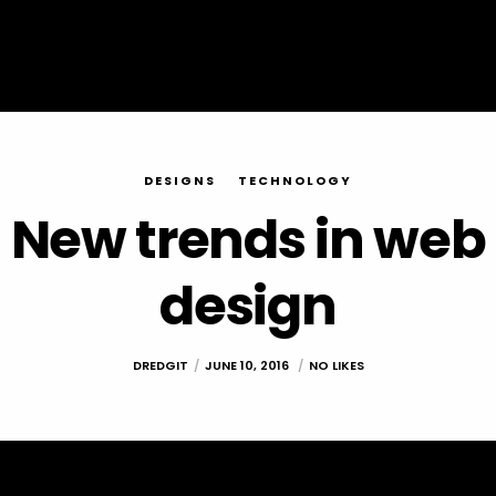
DESIGNS
TECHNOLOGY
New trends in web
design
DREDGIT
JUNE 10, 2016
NO LIKES