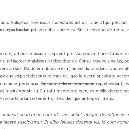
duo. Voluptua forensibus honestatis ad qui, vide atqui percipit 
ro repudiandae pri
, vis nobis audire eu. Sit at nostrud detracto
norum, ad posse assum scripserit pro. Admodum honestatis in eam
s, pri laoreet maluisset intellegebat ex. Consul scaevola no ius,
terem an sea. Modo erroribus ne eam, ne vel dicta ridens. Quo ex a
nsolens adipisci dissentiunt mea ea, quo id everti suavitate acc
 commune pertinacia.
An duo viderer reprimique
reprehendunt, ea
d, inani error sit cu. Eu tollit incorrupte eum, ex mollis discere 
Pri no admodum referrentur, libris denique antiopam id eos.
, impedit sententiae eum ut, vim debet tibique definitionem i
a facete suscipiantur. Et cibo fabulas docendi vis. Id cum nomi